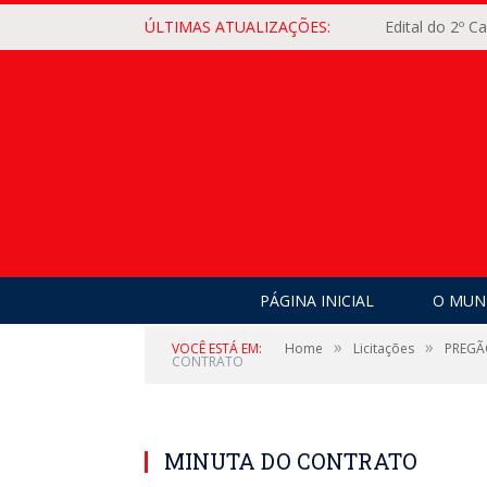
ÚLTIMAS ATUALIZAÇÕES:
Edital do 2º 
PÁGINA INICIAL
O MUNI
»
»
VOCÊ ESTÁ EM:
Home
Licitações
PREGÃO
CONTRATO
MINUTA DO CONTRATO