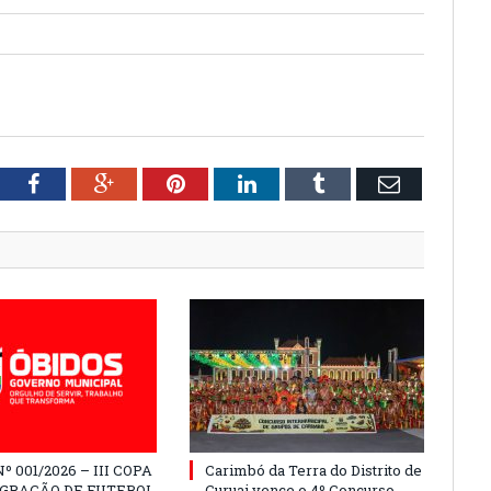
tter
Facebook
Google+
Pinterest
LinkedIn
Tumblr
Email
º 001/2026 – III COPA
Carimbó da Terra do Distrito de
EGRAÇÃO DE FUTEBOL
Curuai vence o 4º Concurso