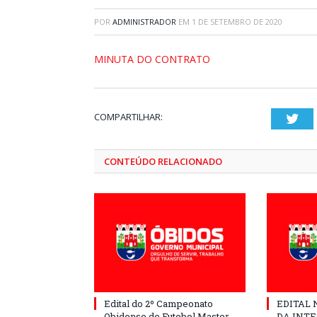
POR
ADMINISTRADOR
EM
1 DE SETEMBRO DE 2020
MINUTA DO CONTRATO
COMPARTILHAR:
Twi
CONTEÚDO RELACIONADO
Edital do 2º Campeonato
EDITAL N
Obidense de Futebol Master
DA INT