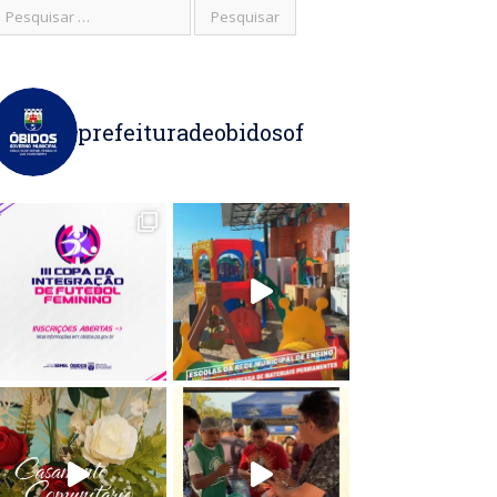
prefeituradeobidosof