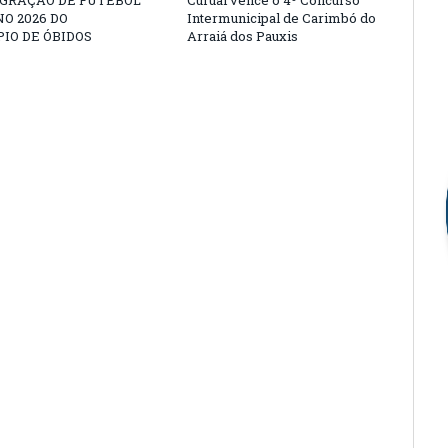
EGRAÇÃO DE FUTEBOL
Curuai vence o 4º Concurso
O 2026 DO
Intermunicipal de Carimbó do
IO DE ÓBIDOS
Arraiá dos Pauxis