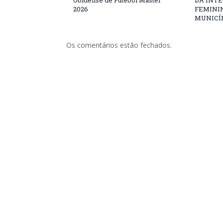
Obidense de Futebol Master
DA INT
2026
FEMININ
MUNICÍP
Os comentários estão fechados.