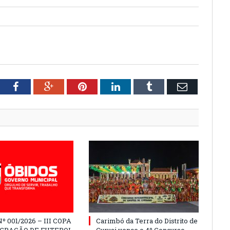
tter
Facebook
Google+
Pinterest
LinkedIn
Tumblr
Email
º 001/2026 – III COPA
Carimbó da Terra do Distrito de