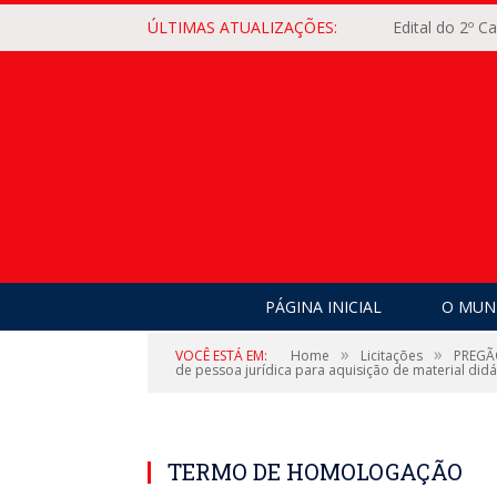
ÚLTIMAS ATUALIZAÇÕES:
Edital do 2º 
PÁGINA INICIAL
O MUNI
»
»
VOCÊ ESTÁ EM:
Home
Licitações
PREGÃO
de pessoa jurídica para aquisição de material didá
TERMO DE HOMOLOGAÇÃO