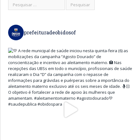
prefeituradeobidosof