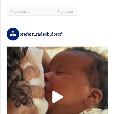
prefeituradeobidosof