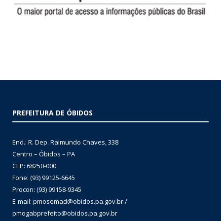
PREFEITURA DE ÓBIDOS
End.: R. Dep. Raimundo Chaves, 338
Centro – Óbidos – PA
CEP: 68250-000
Fone: (93) 99125-6645
Procon: (93) 99158-9345
E-mail: pmosemad@obidos.pa.gov.br /
pmogabprefeito@obidos.pa.gov.br