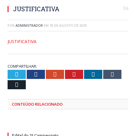
JUSTIFICATIVA
0
POR
ADMINISTRADOR
EM
18 DE AGOSTO DE 2020
JUSTIFICATIVA
COMPARTILHAR:
Twitter
Facebook
Google+
Pinterest
LinkedIn
Tumblr
Email
CONTEÚDO RELACIONADO
Edital do 2º Campeonato