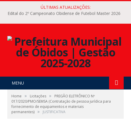
ÚLTIMAS ATUALIZAÇÕES:
Edital do 2º Campeonato Obidense de Futebol Master 2026
MENU
»
»
Home
Licitações
PREGÃO ELETRÔNICO Nº
017/2020/PMO/SEMSA (Contratação de pessoa jurídica para
fornecimento de equipamentos e materiais
»
permanentes)
JUSTIFICATIVA