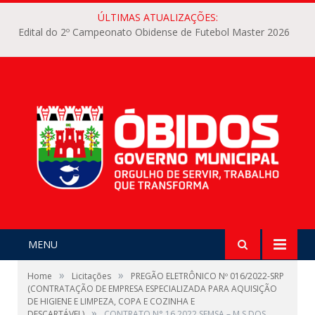
ÚLTIMAS ATUALIZAÇÕES:
Edital do 2º Campeonato Obidense de Futebol Master 2026
MENU
»
»
Home
Licitações
PREGÃO ELETRÔNICO Nº 016/2022-SRP
(CONTRATAÇÃO DE EMPRESA ESPECIALIZADA PARA AQUISIÇÃO
DE HIGIENE E LIMPEZA, COPA E COZINHA E
»
DESCARTÁVEL)
CONTRATO N° 16.2022 SEMSA – M.S DOS