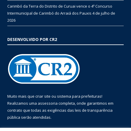
Carimbó da Terra do Distrito de Curuai vence o 4º Concurso
Intermunicipal de Carimbó do Arraiá dos Pauxis
4 de julho de
2026
DESENVOLVIDO POR CR2
Muito mais que
criar site
ou
sistema para prefeituras
!
Realizamos uma
assessoria
completa, onde garantimos em
contrato que todas as exigências das
leis de transparência
pública
serão atendidas.
Conheça o
PNTP
e o
Radar da Transparência Pública