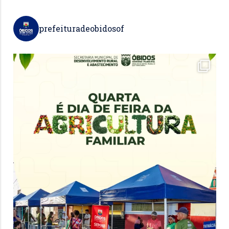
prefeituradeobidosof