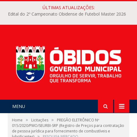
ÚLTIMAS ATUALIZAÇÕES:
Edital do 2º Campeonato Obidense de Futebol Master 2026
MENU
»
»
Home
Licitações
PREGÃO ELETRÔNICO Nº
015/2020/PMO/SEURBI-SRP (Registro de Preços para contratação
de pessoa jurídica para fornecimento de combustíveis e
»
lubrificantes)
PESQUISA MERCADO