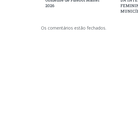
Obidense de Futebol Master
DA INT
2026
FEMININ
MUNICÍP
Os comentários estão fechados.