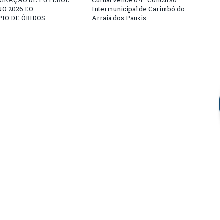
EGRAÇÃO DE FUTEBOL
Curuai vence o 4º Concurso
O 2026 DO
Intermunicipal de Carimbó do
IO DE ÓBIDOS
Arraiá dos Pauxis