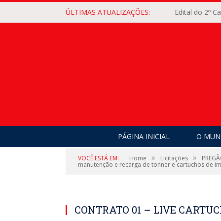
ÚLTIMAS ATUALIZAÇÕES:
Edital do 2º 
PÁGINA INICIAL
O MUNI
»
»
VOCÊ ESTÁ EM:
Home
Licitações
PREGÃO
manutenção e recarga de tonner e cartuchos de i
CONTRATO 01 – LIVE CARTU