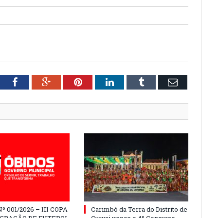
tter
Facebook
Google+
Pinterest
LinkedIn
Tumblr
Email
º 001/2026 – III COPA
Carimbó da Terra do Distrito de