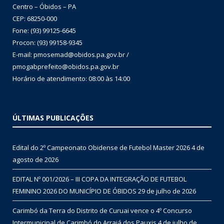
Centro – Óbidos – PA
CEP: 68250-000
Fone: (93) 99125-6645
Procon: (93) 99158-9345
E-mail: pmosemad@obidos.pa.gov.br /
pmogabprefeito@obidos.pa.gov.br
Horário de atendimento: 08:00 às 14:00
ÚLTIMAS PUBLICAÇÕES
Edital do 2º Campeonato Obidense de Futebol Master 2026
4 de
agosto de 2026
EDITAL Nº 001/2026 – III COPA DA INTEGRAÇÃO DE FUTEBOL
FEMININO 2026 DO MUNICÍPIO DE ÓBIDOS
29 de julho de 2026
Carimbó da Terra do Distrito de Curuai vence o 4º Concurso
Intermunicipal de Carimbó do Arraiá dos Pauxis
4 de julho de