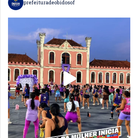
prefeituradeobidosof