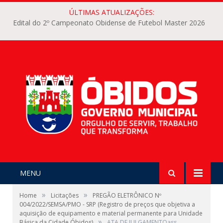
ÚLTIMAS ATUALIZAÇÕES:
Edital do 2º Campeonato Obidense de Futebol Master 2026
MENU
»
»
Home
Licitações
PREGÃO ELETRÔNICO Nº
004/2022/SEMSA/PMO - SRP (Registro de preços que objetiva a
aquisição de equipamento e material permanente para Unidade
»
Básica da Cidade Óbidos)
ATA DE JULGAMENTOass