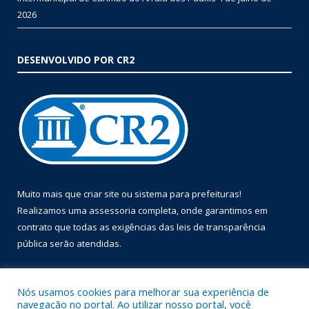
2026
DESENVOLVIDO POR CR2
Muito mais que
criar site
ou
sistema para prefeituras
!
Realizamos uma
assessoria
completa, onde garantimos em
contrato que todas as exigências das
leis de transparência
pública
serão atendidas.
Conheça o
PNTP
e o
Radar da Transparência Pública
Nós usamos cookies para melhorar sua experiência de
navegação no portal. Ao utilizar nosso portal, você