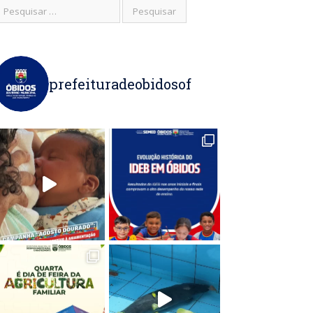
prefeituradeobidosof