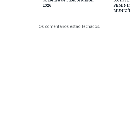
Obidense de Futebol Master
DA INT
2026
FEMININ
MUNICÍP
Os comentários estão fechados.