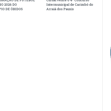
EGRAÇÃO DE FUTEBOL
Curuai vence o 4º Concurso
O 2026 DO
Intermunicipal de Carimbó do
IO DE ÓBIDOS
Arraiá dos Pauxis