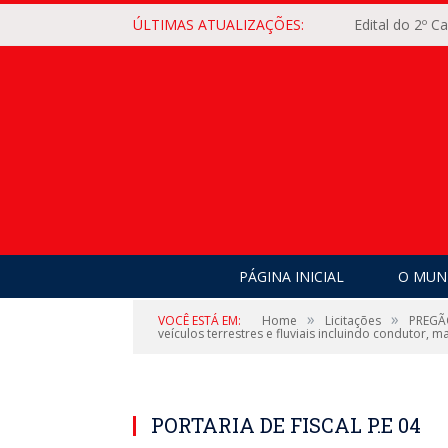
ÚLTIMAS ATUALIZAÇÕES:
Edital do 2º 
PÁGINA INICIAL
O MUNI
»
»
VOCÊ ESTÁ EM:
Home
Licitações
PREGÃO
veículos terrestres e fluviais incluindo condutor, 
PORTARIA DE FISCAL P.E 04