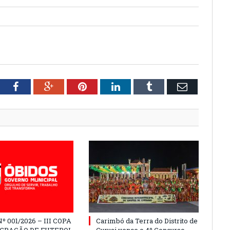
tter
Facebook
Google+
Pinterest
LinkedIn
Tumblr
Email
º 001/2026 – III COPA
Carimbó da Terra do Distrito de