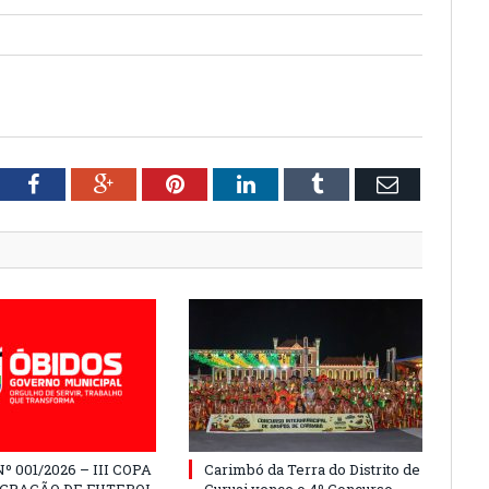
tter
Facebook
Google+
Pinterest
LinkedIn
Tumblr
Email
º 001/2026 – III COPA
Carimbó da Terra do Distrito de