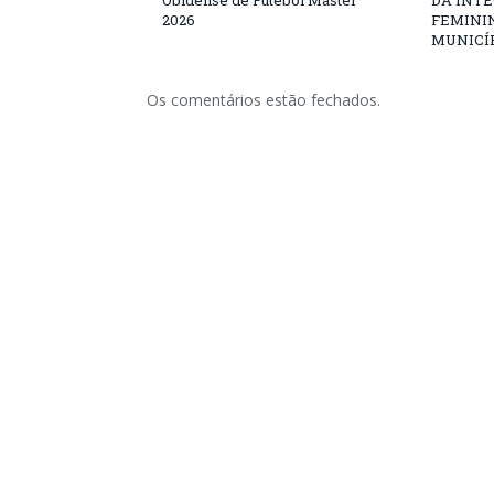
Obidense de Futebol Master
DA INT
2026
FEMININ
MUNICÍP
Os comentários estão fechados.