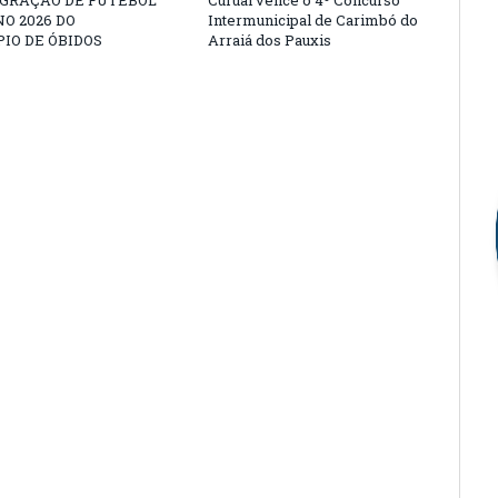
EGRAÇÃO DE FUTEBOL
Curuai vence o 4º Concurso
O 2026 DO
Intermunicipal de Carimbó do
IO DE ÓBIDOS
Arraiá dos Pauxis