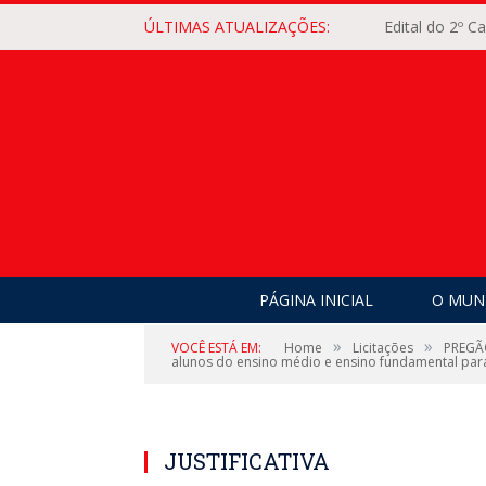
ÚLTIMAS ATUALIZAÇÕES:
Edital do 2º 
PÁGINA INICIAL
O MUNI
»
»
VOCÊ ESTÁ EM:
Home
Licitações
PREGÃO
alunos do ensino médio e ensino fundamental para
JUSTIFICATIVA