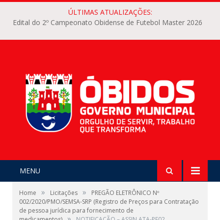
ÚLTIMAS ATUALIZAÇÕES:
Edital do 2º Campeonato Obidense de Futebol Master 2026
MENU
»
»
Home
Licitações
PREGÃO ELETRÔNICO Nº
002/2020/PMO/SEMSA-SRP (Registro de Preços para Contratação
de pessoa jurídica para fornecimento de
»
medicamentos)
NOTIFICAÇÃO – ASSIN ATA-PE02