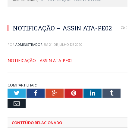
NOTIFICAÇÃO – ASSIN ATA-PE02
0
POR
ADMINISTRADOR
EM
21 DE JULHO DE 2020
NOTIFICAÇÃO - ASSIN ATA-PE02
COMPARTILHAR:
Twitter
Facebook
Google+
Pinterest
LinkedIn
Tumblr
Email
CONTEÚDO RELACIONADO