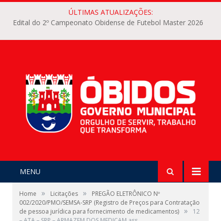
ÚLTIMAS ATUALIZAÇÕES:
Edital do 2º Campeonato Obidense de Futebol Master 2026
MENU
»
»
Home
Licitações
PREGÃO ELETRÔNICO Nº
002/2020/PMO/SEMSA-SRP (Registro de Preços para Contratação
»
de pessoa jurídica para fornecimento de medicamentos)
12
– ATA – SRP – ARMAZEM DOS MEDICAM ass