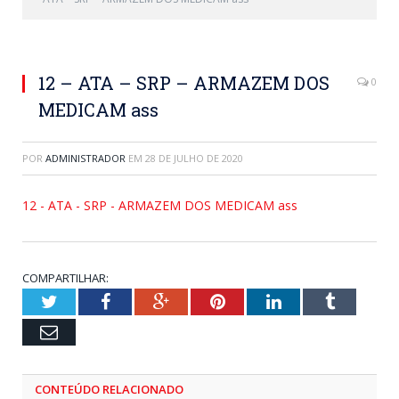
12 – ATA – SRP – ARMAZEM DOS
0
MEDICAM ass
POR
ADMINISTRADOR
EM
28 DE JULHO DE 2020
12 - ATA - SRP - ARMAZEM DOS MEDICAM ass
COMPARTILHAR:
Twitter
Facebook
Google+
Pinterest
LinkedIn
Tumblr
Email
CONTEÚDO RELACIONADO