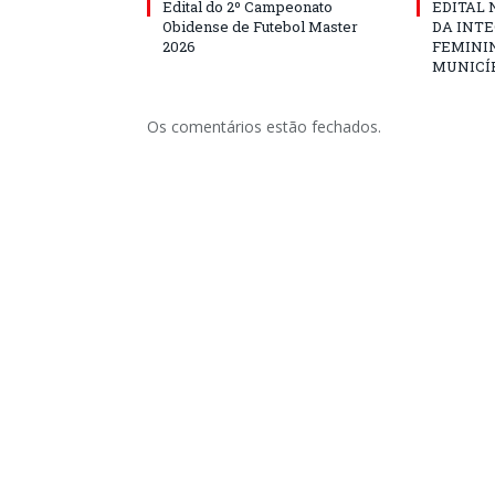
Edital do 2º Campeonato
EDITAL N
Obidense de Futebol Master
DA INT
2026
FEMININ
MUNICÍP
Os comentários estão fechados.