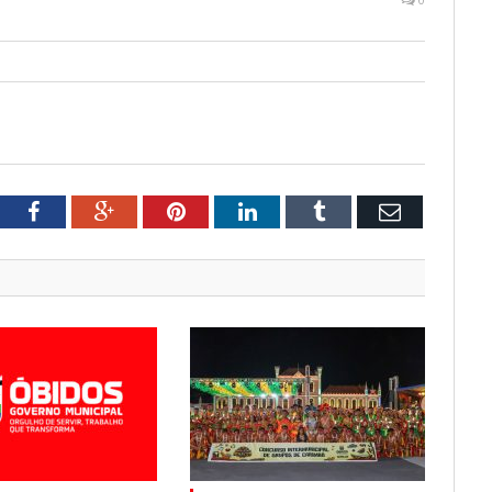
tter
Facebook
Google+
Pinterest
LinkedIn
Tumblr
Email