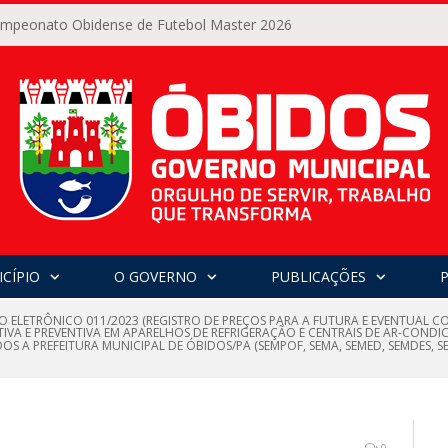
Campeonato Obidense de Futebol Master 2026
CÍPIO
O GOVERNO
PUBLICAÇÕES
O ELETRÔNICO 011/2023 (REGISTRO DE PREÇOS PARA A FUTURA E EVENTUAL 
VA E PREVENTIVA EM APARELHOS DE REFRIGERAÇÃO E CENTRAIS DE AR-COND
S A PREFEITURA MUNICIPAL DE ÓBIDOS/PA (SEMPOF, SEMA, SEMED, SEMDES, SEM
0