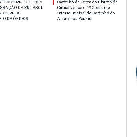
º 001/2026 – III COPA
Carimbó da Terra do Distrito de
EGRAÇÃO DE FUTEBOL
Curuai vence o 4º Concurso
O 2026 DO
Intermunicipal de Carimbó do
IO DE ÓBIDOS
Arraiá dos Pauxis