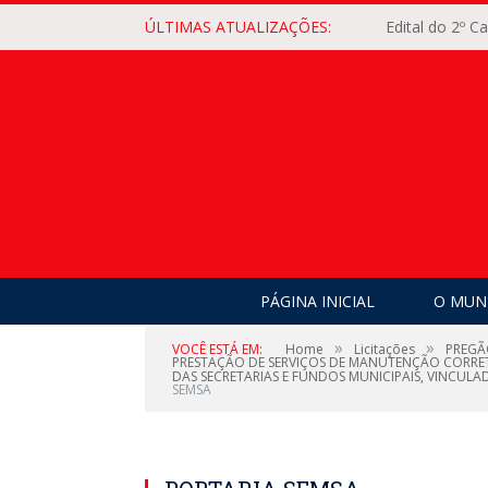
ÚLTIMAS ATUALIZAÇÕES:
Edital do 2º 
PÁGINA INICIAL
O MUNI
»
»
VOCÊ ESTÁ EM:
Home
Licitações
PREGÃ
PRESTAÇÃO DE SERVIÇOS DE MANUTENÇÃO CORRETI
DAS SECRETARIAS E FUNDOS MUNICIPAIS, VINCULADO
SEMSA