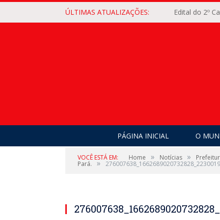
ÚLTIMAS ATUALIZAÇÕES:
Edital do 2º 
PÁGINA INICIAL
O MUNI
»
»
VOCÊ ESTÁ EM:
Home
Notícias
Prefeitu
»
Pará.
276007638_1662689020732828_223001
276007638_1662689020732828_