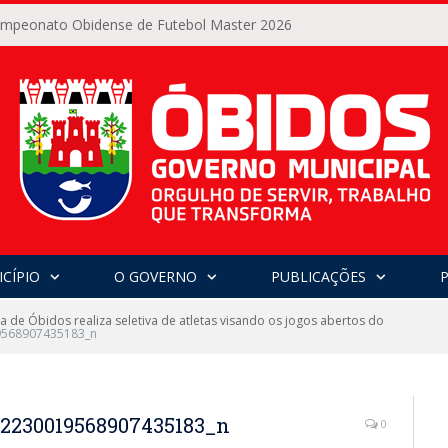
Campeonato Obidense de Futebol Master 2026
CÍPIO
O GOVERNO
PUBLICAÇÕES
ra de Óbidos realiza seletiva de atletas visando os jogos abertos do
9568907435183_n
2230019568907435183_n
0