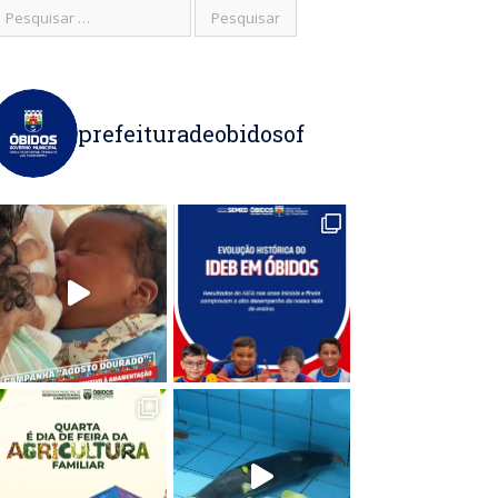
prefeituradeobidosof