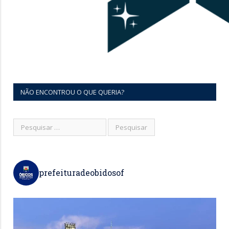
NÃO ENCONTROU O QUE QUERIA?
prefeituradeobidosof