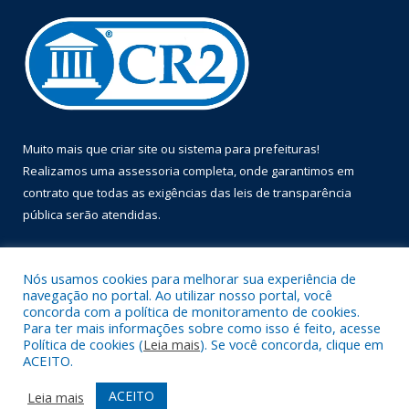
Muito mais que
criar site
ou
sistema para prefeituras
!
Realizamos uma
assessoria
completa, onde garantimos em
contrato que todas as exigências das
leis de transparência
pública
serão atendidas.
Conheça o
PNTP
e o
Radar da Transparência Pública
Nós usamos cookies para melhorar sua experiência de
navegação no portal. Ao utilizar nosso portal, você
concorda com a política de monitoramento de cookies.
Para ter mais informações sobre como isso é feito, acesse
Política de cookies (
Leia mais
). Se você concorda, clique em
Todos os direitos reservados a Prefeitura Municipal de Óbidos.
ACEITO.
Mapa do Site
Acessar Área Administrativa
ACEITO
Leia mais