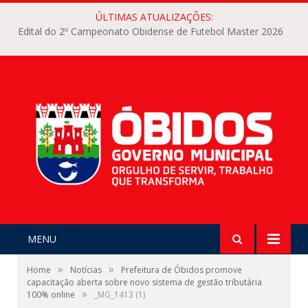
ÚLTIMAS ATUALIZAÇÕES:
Edital do 2º Campeonato Obidense de Futebol Master 2026
MENU
»
»
Home
Notícias
Prefeitura de Óbidos promove
capacitação aberta sobre novo sistema de gestão tributária
»
100% online
_MG_1413 (1)