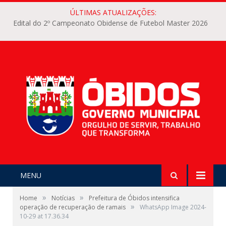
ÚLTIMAS ATUALIZAÇÕES:
Edital do 2º Campeonato Obidense de Futebol Master 2026
MENU
»
»
Home
Notícias
Prefeitura de Óbidos intensifica
»
operação de recuperação de ramais
WhatsApp Image 2024-
10-29 at 17.36.34