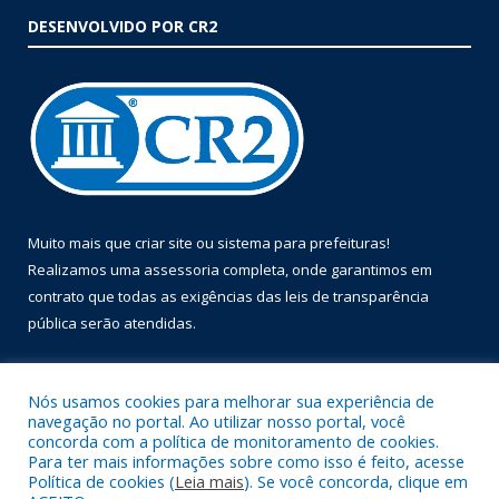
DESENVOLVIDO POR CR2
Muito mais que
criar site
ou
sistema para prefeituras
!
Realizamos uma
assessoria
completa, onde garantimos em
contrato que todas as exigências das
leis de transparência
pública
serão atendidas.
Conheça o
PNTP
e o
Radar da Transparência Pública
Nós usamos cookies para melhorar sua experiência de
navegação no portal. Ao utilizar nosso portal, você
concorda com a política de monitoramento de cookies.
Para ter mais informações sobre como isso é feito, acesse
Política de cookies (
Leia mais
). Se você concorda, clique em
Todos os direitos reservados a Prefeitura Municipal de Óbidos.