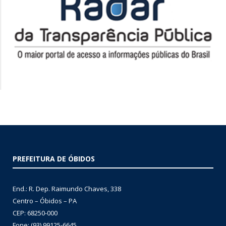
PREFEITURA DE ÓBIDOS
End.: R. Dep. Raimundo Chaves, 338
Centro – Óbidos – PA
CEP: 68250-000
Fone: (93) 99125-6645