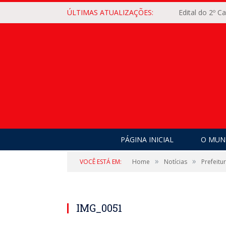
ÚLTIMAS ATUALIZAÇÕES:
Edital do 2º 
PÁGINA INICIAL
O MUNI
»
»
VOCÊ ESTÁ EM:
Home
Notícias
Prefeitu
IMG_0051