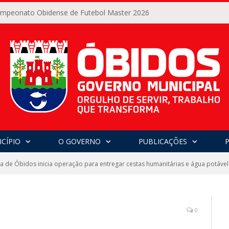
Campeonato Obidense de Futebol Master 2026
CÍPIO
O GOVERNO
PUBLICAÇÕES
ra de Óbidos inicia operação para entregar cestas humanitárias e água potáve
0