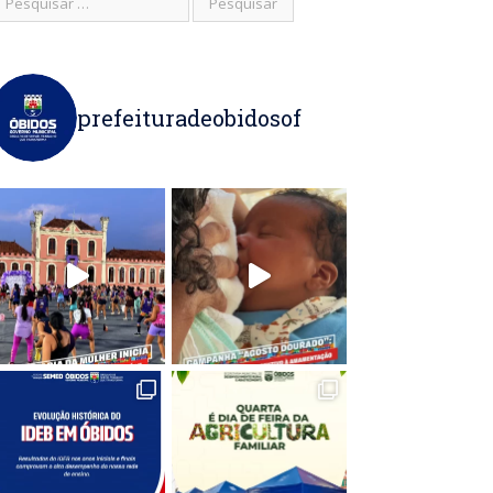
prefeituradeobidosof