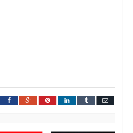
tter
Facebook
Google+
Pinterest
LinkedIn
Tumblr
Email