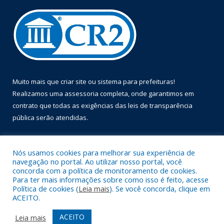
Muito mais que
criar site
ou
sistema para prefeituras
!
Realizamos uma
assessoria
completa, onde garantimos em
contrato que todas as exigências das
leis de transparência
pública
serão atendidas.
Conheça o
PNTP
e o
Radar da Transparência Pública
Nós usamos cookies para melhorar sua experiência de
navegação no portal. Ao utilizar nosso portal, você
concorda com a política de monitoramento de cookies.
Para ter mais informações sobre como isso é feito, acesse
Política de cookies (
Leia mais
). Se você concorda, clique em
Todos os direitos reservados a Prefeitura Municipal de Óbidos.
ACEITO.
Mapa do Site
Acessar Área Administrativa
ACEITO
Leia mais