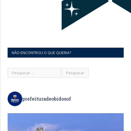
NÃO ENCONTROU O QUE QUERIA?
prefeituradeobidosof