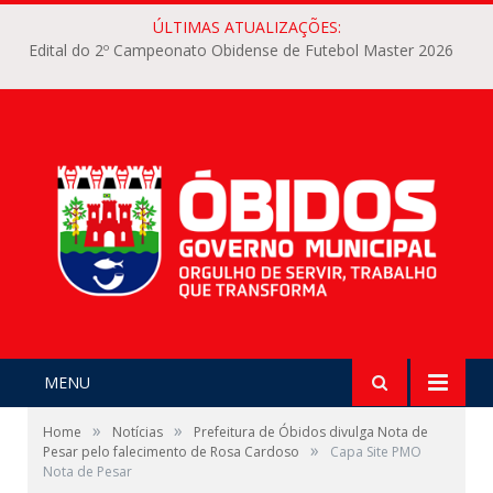
ÚLTIMAS ATUALIZAÇÕES:
Edital do 2º Campeonato Obidense de Futebol Master 2026
MENU
»
»
Home
Notícias
Prefeitura de Óbidos divulga Nota de
»
Pesar pelo falecimento de Rosa Cardoso
Capa Site PMO
Nota de Pesar