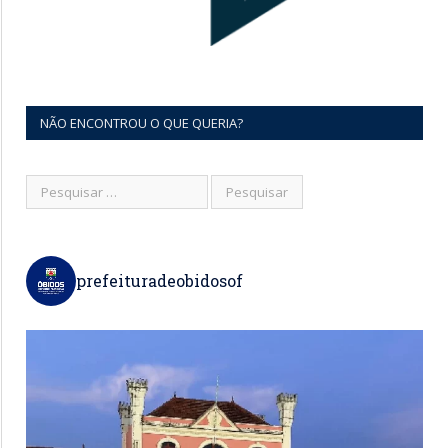
NÃO ENCONTROU O QUE QUERIA?
prefeituradeobidosof