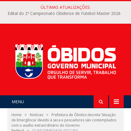
ÚLTIMAS ATUALIZAÇÕES:
Edital do 2º Campeonato Obidense de Futebol Master 2026
MENU
»
»
Home
Notícias
Prefeitura de Óbidos decreta ‘Situação
de Emergência’ devido à seca e pescadores são contemplados
com o auxílio extraordinário do Governo
»
Federal
DCIM100MEDIADJI_0022.JPG