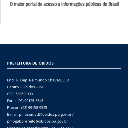
PREFEITURA DE ÓBIDOS
End.: R. Dep. Raimundo Chaves, 338
Centro – Óbidos – PA
CEP: 68250-000
Fone: (93) 99125-6645
Procon: (93) 99158-9345
E-mail: pmosemad@obidos.pa.gov.br /
pmogabprefeito@obidos.pa.gov.br
Horário de atendimento: 08:00 às 14:00