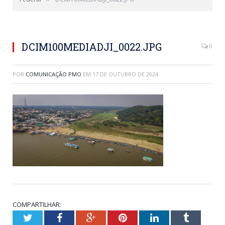
DCIM100MEDIADJI_0022.JPG
DCIM100MEDIADJI_0022.JPG
0
POR
COMUNICAÇÃO PMO
EM
17 DE OUTUBRO DE 2024
COMPARTILHAR:
Twitter
Facebook
Google+
Pinterest
LinkedIn
Tumblr