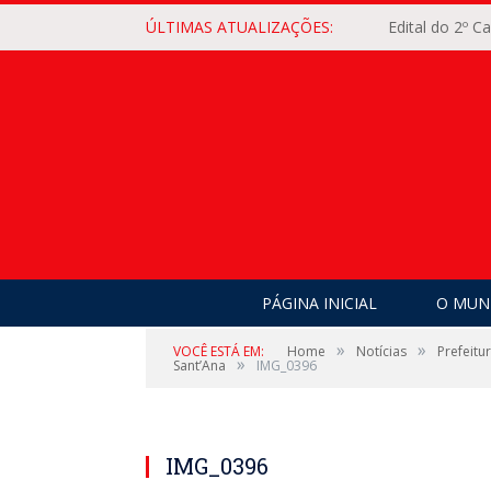
ÚLTIMAS ATUALIZAÇÕES:
Edital do 2º 
PÁGINA INICIAL
O MUNI
»
»
VOCÊ ESTÁ EM:
Home
Notícias
Prefeitu
»
Sant’Ana
IMG_0396
IMG_0396