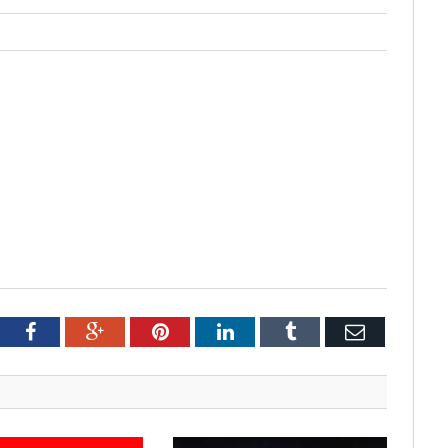
tter
Facebook
Google+
Pinterest
LinkedIn
Tumblr
Email