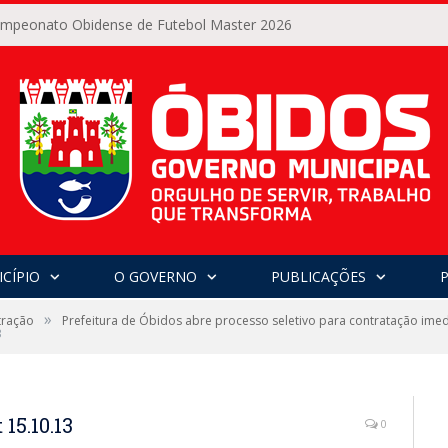
Campeonato Obidense de Futebol Master 2026
CÍPIO
O GOVERNO
PUBLICAÇÕES
»
tração
Prefeitura de Óbidos abre processo seletivo para contratação ime
3
15.10.13
0