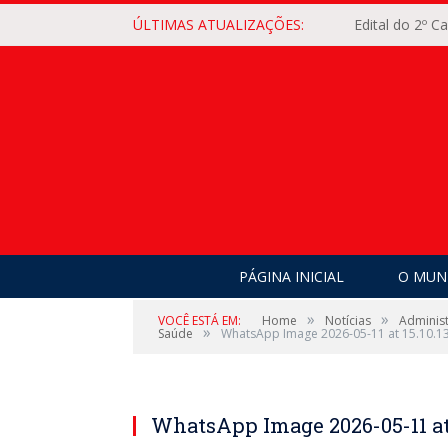
ÚLTIMAS ATUALIZAÇÕES:
Edital do 2º 
PÁGINA INICIAL
O MUNI
»
»
VOCÊ ESTÁ EM:
Home
Notícias
Adminis
»
Saúde
WhatsApp Image 2026-05-11 at 15.10.1
WhatsApp Image 2026-05-11 at 