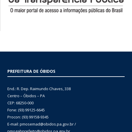
PREFEITURA DE ÓBIDOS
End.: R. Dep. Raimundo Chaves, 338
Centro – Óbidos – PA
CEP: 68250-000
Fone: (93) 99125-6645
Procon: (93) 99158-9345
E-mail: pmosemad@obidos.pa.gov.br /
pmogabprefeito@obidos.pa.gov.br