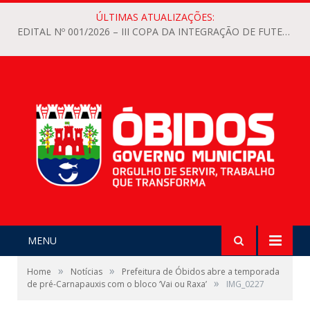
ÚLTIMAS ATUALIZAÇÕES:
EDITAL Nº 001/2026 – III COPA DA INTEGRAÇÃO DE FUTEBOL FEMININO 2026 DO MUNICÍPIO DE ÓBIDOS
MENU
»
»
Home
Notícias
Prefeitura de Óbidos abre a temporada
»
de pré-Carnapauxis com o bloco ‘Vai ou Raxa’
IMG_0227