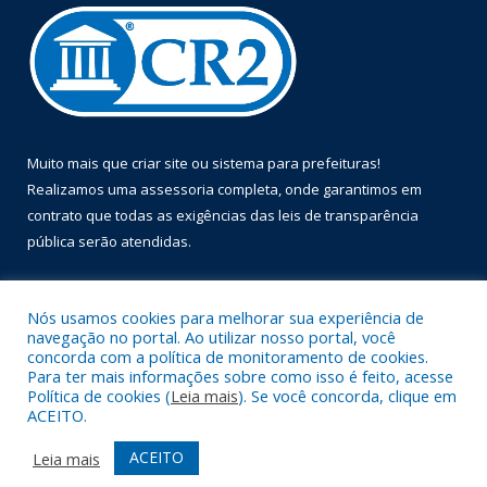
Muito mais que
criar site
ou
sistema para prefeituras
!
Realizamos uma
assessoria
completa, onde garantimos em
contrato que todas as exigências das
leis de transparência
pública
serão atendidas.
Conheça o
PNTP
e o
Radar da Transparência Pública
Nós usamos cookies para melhorar sua experiência de
navegação no portal. Ao utilizar nosso portal, você
concorda com a política de monitoramento de cookies.
Para ter mais informações sobre como isso é feito, acesse
Política de cookies (
Leia mais
). Se você concorda, clique em
Todos os direitos reservados a Prefeitura Municipal de Óbidos.
ACEITO.
Mapa do Site
Acessar Área Administrativa
ACEITO
Leia mais
Acessar Webmail