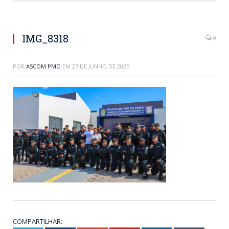
IMG_8318
0
POR
ASCOM PMO
EM
27 DE JUNHO DE 2025
COMPARTILHAR: