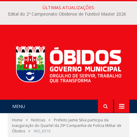
ÚLTIMAS ATUALIZAÇÕES:
Edital do 2º Campeonato Obidense de Futebol Master 2026
MENU
»
»
Home
Notícias
Prefeito Jaime Silva participa da
inauguração do Quartel da 29ª Companhia de Polícia Militar de
»
Óbidos
IMG_8318