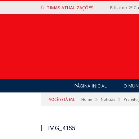
ÚLTIMAS ATUALIZAÇÕES:
Edital do 2º 
PÁGINA INICIAL
O MUNI
»
»
VOCÊ ESTÁ EM:
Home
Notícias
Prefeito
IMG_4155