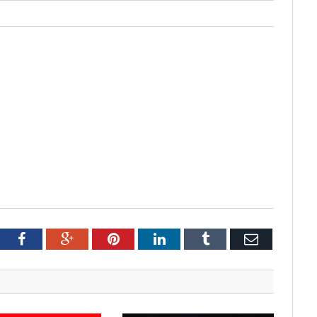
tter
Facebook
Google+
Pinterest
LinkedIn
Tumblr
Email