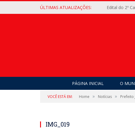
ÚLTIMAS ATUALIZAÇÕES:
Edital do 2º 
PÁGINA INICIAL
O MUNI
»
»
VOCÊ ESTÁ EM:
Home
Notícias
Prefeito
IMG_019