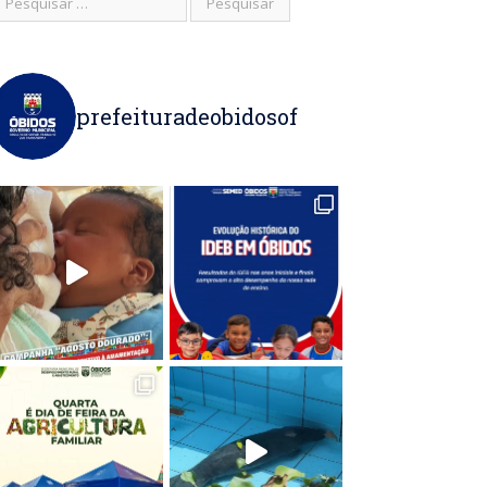
prefeituradeobidosof