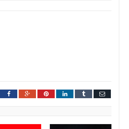
tter
Facebook
Google+
Pinterest
LinkedIn
Tumblr
Email