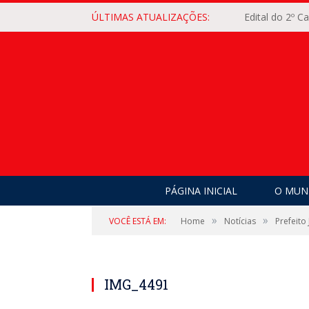
ÚLTIMAS ATUALIZAÇÕES:
Edital do 2º 
PÁGINA INICIAL
O MUNI
»
»
VOCÊ ESTÁ EM:
Home
Notícias
Prefeito
IMG_4491