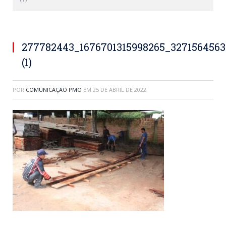
277782443_1676701315998265_327156456
(1)
POR
COMUNICAÇÃO PMO
EM
25 DE ABRIL DE 2022