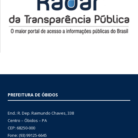
PREFEITURA DE ÓBIDOS
End.: R. Dep. Raimundo Chaves, 338
Centro – Óbidos – PA
CEP: 68250-000
Fone: (93) 99125-6645