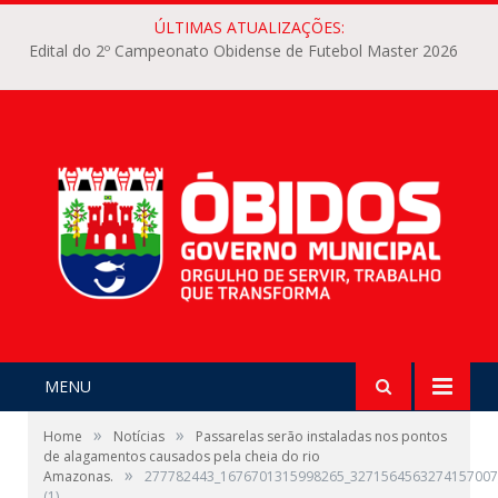
ÚLTIMAS ATUALIZAÇÕES:
Edital do 2º Campeonato Obidense de Futebol Master 2026
MENU
»
»
Home
Notícias
Passarelas serão instaladas nos pontos
de alagamentos causados pela cheia do rio
»
Amazonas.
277782443_1676701315998265_3271564563274157007
(1)