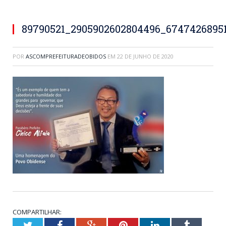
89790521_2905902602804496_67474268951
POR
ASCOMPREFEITURADEOBIDOS
EM
22 DE JUNHO DE 2020
COMPARTILHAR:
Twitter
Facebook
Google+
Pinterest
LinkedIn
Tumblr