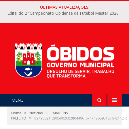
ÚLTIMAS ATUALIZAÇÕES:
Edital do 2º Campeonato Obidense de Futebol Master 2026
MENU
»
»
Home
Notícias
PARABÉNS
»
PREFEITO
89790521_2905902602804496_6747426895127642112_o