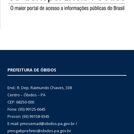
PREFEITURA DE ÓBIDOS
End.: R. Dep. Raimundo Chaves, 338
Centro – Óbidos – PA
CEP: 68250-000
Fone: (93) 99125-6645
Procon: (93) 99158-9345
E-mail: pmosemad@obidos.pa.gov.br /
pmogabprefeito@obidos.pa.gov.br