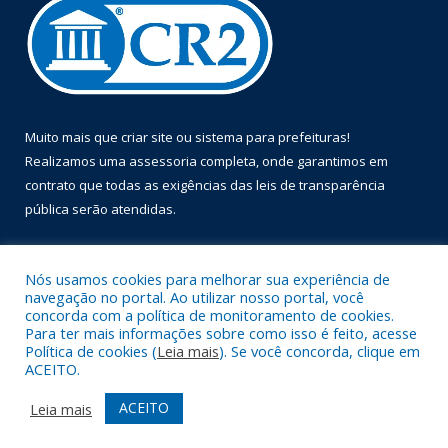
Muito mais que
criar site
ou
sistema para prefeituras
!
Realizamos uma
assessoria
completa, onde garantimos em
contrato que todas as exigências das
leis de transparência
pública
serão atendidas.
Conheça o
PNTP
e o
Radar da Transparência Pública
Nós usamos cookies para melhorar sua experiência de
navegação no portal. Ao utilizar nosso portal, você
concorda com a política de monitoramento de cookies.
Para ter mais informações sobre como isso é feito, acesse
Política de cookies (
Leia mais
). Se você concorda, clique em
Todos os direitos reservados a Prefeitura Municipal de Óbidos.
ACEITO.
Mapa do Site
Acessar Área Administrativa
ACEITO
Leia mais
Acessar Webmail