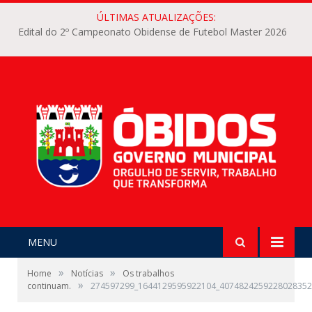
ÚLTIMAS ATUALIZAÇÕES:
Edital do 2º Campeonato Obidense de Futebol Master 2026
MENU
»
»
Home
Notícias
Os trabalhos
»
continuam.
274597299_1644129595922104_4074824259228028352