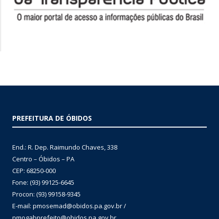
PREFEITURA DE ÓBIDOS
End.: R. Dep. Raimundo Chaves, 338
Centro – Óbidos – PA
CEP: 68250-000
Fone: (93) 99125-6645
Procon: (93) 99158-9345
E-mail: pmosemad@obidos.pa.gov.br /
pmogabprefeito@obidos.pa.gov.br