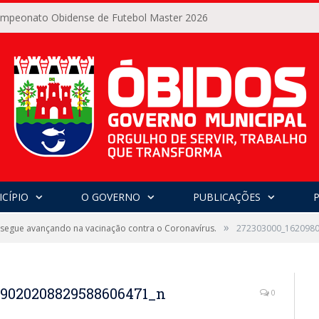
Campeonato Obidense de Futebol Master 2026
CÍPIO
O GOVERNO
PUBLICAÇÕES
»
segue avançando na vacinação contra o Coronavírus.
272303000_162098
_9020208829588606471_n
0