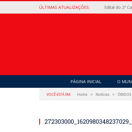
ÚLTIMAS ATUALIZAÇÕES:
Edital do 2º 
PÁGINA INICIAL
O MUNI
»
»
VOCÊ ESTÁ EM:
Home
Notícias
ÓBIDOS 
272303000_1620980348237029