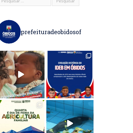
prefeituradeobidosof