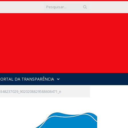
PORTAL DA TRANSPARÊNCIA
0348237029_9020208829588606471_n