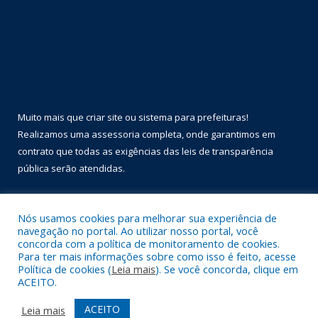
Muito mais que
criar site
ou
sistema para prefeituras
!
Realizamos uma
assessoria
completa, onde garantimos em
contrato que todas as exigências das
leis de transparência
pública
serão atendidas.
Conheça o
PNTP
e o
Radar da Transparência Pública
Nós usamos cookies para melhorar sua experiência de
navegação no portal. Ao utilizar nosso portal, você
concorda com a política de monitoramento de cookies.
Para ter mais informações sobre como isso é feito, acesse
Política de cookies (
Leia mais
). Se você concorda, clique em
Todos os direitos reservados a Prefeitura Municipal de Óbidos.
ACEITO.
Mapa do Site
Acessar Área Administrativa
ACEITO
Leia mais