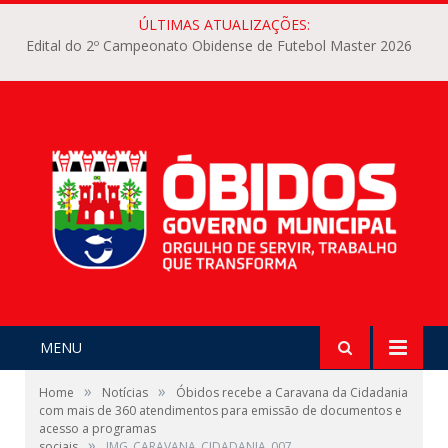
ÚLTIMAS ATUALIZAÇÕES:
Edital do 2º Campeonato Obidense de Futebol Master 2026
MENU
»
»
Home
Notícias
Óbidos recebe a Caravana da Cidadania
com mais de 360 atendimentos para emissão de documentos e
acesso a programas
»
sociais
IMG_CARAVANA_CIDADANIA_007