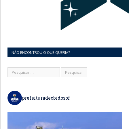
NÃO ENCONTROU O QUE QUERIA?
prefeituradeobidosof