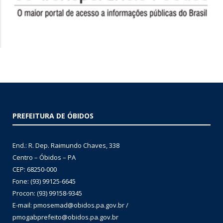
PREFEITURA DE ÓBIDOS
End.: R. Dep. Raimundo Chaves, 338
Centro – Óbidos – PA
CEP: 68250-000
Fone: (93) 99125-6645
Procon: (93) 99158-9345
E-mail: pmosemad@obidos.pa.gov.br /
pmogabprefeito@obidos.pa.gov.br