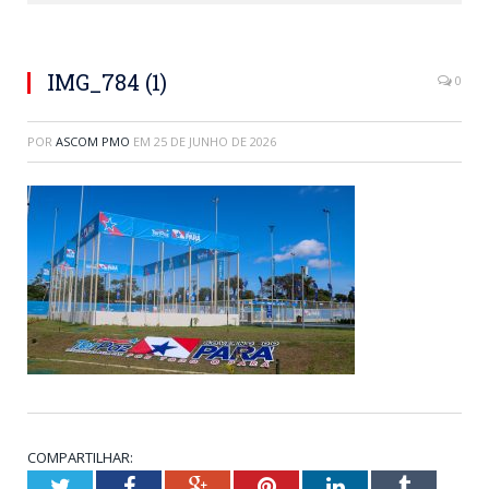
IMG_784 (1)
0
POR
ASCOM PMO
EM
25 DE JUNHO DE 2026
COMPARTILHAR:
Twitter
Facebook
Google+
Pinterest
LinkedIn
Tumblr