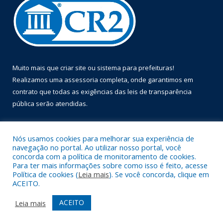
Muito mais que
criar site
ou
sistema para prefeituras
!
Realizamos uma
assessoria
completa, onde garantimos em
contrato que todas as exigências das
leis de transparência
pública
serão atendidas.
Conheça o
PNTP
e o
Radar da Transparência Pública
Nós usamos cookies para melhorar sua experiência de
navegação no portal. Ao utilizar nosso portal, você
concorda com a política de monitoramento de cookies.
Para ter mais informações sobre como isso é feito, acesse
Política de cookies (
Leia mais
). Se você concorda, clique em
Todos os direitos reservados a Prefeitura Municipal de Óbidos.
ACEITO.
Mapa do Site
Acessar Área Administrativa
ACEITO
Leia mais
Acessar Webmail