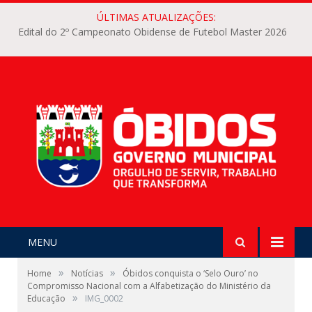
ÚLTIMAS ATUALIZAÇÕES:
Edital do 2º Campeonato Obidense de Futebol Master 2026
MENU
»
»
Home
Notícias
Óbidos conquista o ‘Selo Ouro’ no
Compromisso Nacional com a Alfabetização do Ministério da
»
Educação
IMG_0002