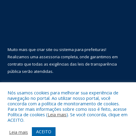
Muito mais que
criar site
ou
sistema para prefeituras
!
Realizamos uma
assessoria
completa, onde garantimos em
contrato que todas as exigências das
leis de transparência
pública
serão atendidas.
Conheça o
PNTP
e o
Radar da Transparência Pública
Nós usamos cookies para melhorar sua experiência de
navegação no portal. Ao utilizar nosso portal, você
concorda com a política de monitoramento de cookies.
Para ter mais informações sobre como isso é feito, acesse
Política de cookies (
Leia mais
). Se você concorda, clique em
Todos os direitos reservados a Prefeitura Municipal de Óbidos.
ACEITO.
Mapa do Site
Acessar Área Administrativa
ACEITO
Leia mais