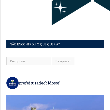
NÃO ENCONTROU O QUE QUERIA?
prefeituradeobidosof