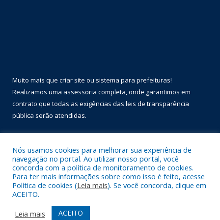
Muito mais que
criar site
ou
sistema para prefeituras
!
Realizamos uma
assessoria
completa, onde garantimos em
contrato que todas as exigências das
leis de transparência
pública
serão atendidas.
Conheça o
PNTP
e o
Radar da Transparência Pública
Nós usamos cookies para melhorar sua experiência de
navegação no portal. Ao utilizar nosso portal, você
concorda com a política de monitoramento de cookies.
Para ter mais informações sobre como isso é feito, acesse
Política de cookies (
Leia mais
). Se você concorda, clique em
Todos os direitos reservados a Prefeitura Municipal de Óbidos.
ACEITO.
Mapa do Site
Acessar Área Administrativa
ACEITO
Leia mais