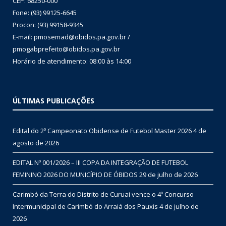
CEP: 68250-000
Fone: (93) 99125-6645
Procon: (93) 99158-9345
E-mail: pmosemad@obidos.pa.gov.br /
pmogabprefeito@obidos.pa.gov.br
Horário de atendimento: 08:00 às 14:00
ÚLTIMAS PUBLICAÇÕES
Edital do 2º Campeonato Obidense de Futebol Master 2026
4 de
agosto de 2026
EDITAL Nº 001/2026 – III COPA DA INTEGRAÇÃO DE FUTEBOL
FEMININO 2026 DO MUNICÍPIO DE ÓBIDOS
29 de julho de 2026
Carimbó da Terra do Distrito de Curuai vence o 4º Concurso
Intermunicipal de Carimbó do Arraiá dos Pauxis
4 de julho de
2026