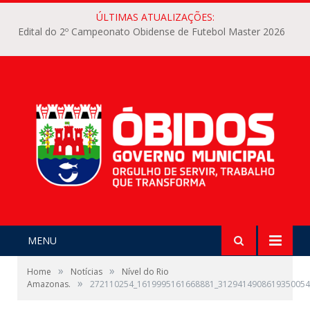
ÚLTIMAS ATUALIZAÇÕES:
Edital do 2º Campeonato Obidense de Futebol Master 2026
MENU
»
»
Home
Notícias
Nível do Rio
»
Amazonas.
272110254_1619995161668881_3129414908619350054