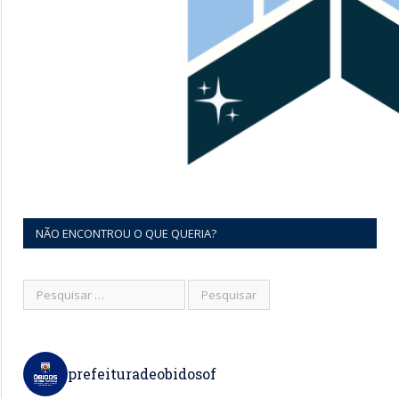
NÃO ENCONTROU O QUE QUERIA?
prefeituradeobidosof