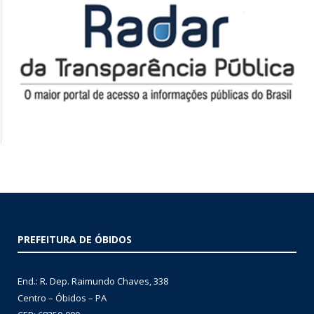
PREFEITURA DE ÓBIDOS
End.: R. Dep. Raimundo Chaves, 338
Centro – Óbidos – PA