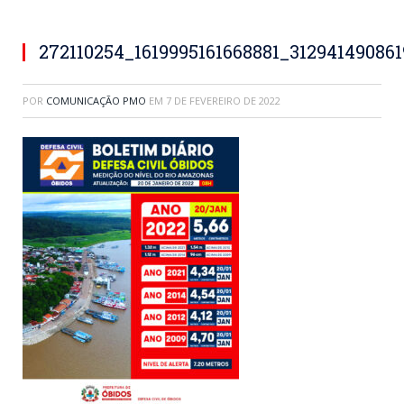
272110254_1619995161668881_31294149086
POR
COMUNICAÇÃO PMO
EM
7 DE FEVEREIRO DE 2022