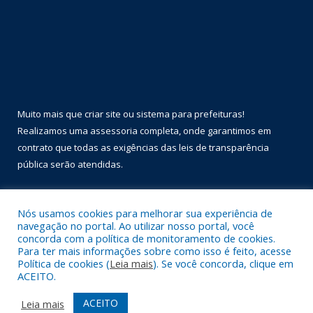
Muito mais que
criar site
ou
sistema para prefeituras
!
Realizamos uma
assessoria
completa, onde garantimos em
contrato que todas as exigências das
leis de transparência
pública
serão atendidas.
Conheça o
PNTP
e o
Radar da Transparência Pública
Nós usamos cookies para melhorar sua experiência de
navegação no portal. Ao utilizar nosso portal, você
concorda com a política de monitoramento de cookies.
Para ter mais informações sobre como isso é feito, acesse
Política de cookies (
Leia mais
). Se você concorda, clique em
Todos os direitos reservados a Prefeitura Municipal de Óbidos.
ACEITO.
Mapa do Site
Acessar Área Administrativa
ACEITO
Leia mais