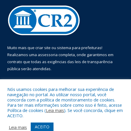
Muito mais que
criar site
ou
sistema para prefeituras
!
Realizamos uma
assessoria
completa, onde garantimos em
contrato que todas as exigências das
leis de transparência
pública
serão atendidas.
Conheça o
PNTP
e o
Radar da Transparência Pública
Nós usamos cookies para melhorar sua experiência de
navegação no portal. Ao utilizar nosso portal, você
concorda com a política de monitoramento de cookies.
Para ter mais informações sobre como isso é feito, acesse
Política de cookies (
Leia mais
). Se você concorda, clique em
Todos os direitos reservados a Prefeitura Municipal de Óbidos.
ACEITO.
Mapa do Site
Acessar Área Administrativa
ACEITO
Leia mais