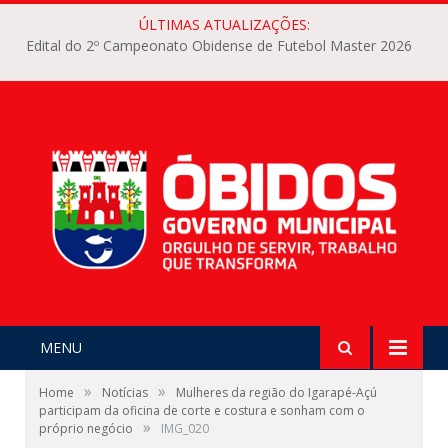
ÚLTIMAS ATUALIZAÇÕES:
Edital do 2º Campeonato Obidense de Futebol Master 2026
MENU
»
»
Home
Notícias
Mulheres da região do Igarapé-Açú
participam da oficina de corte e costura e sonham com o
»
próprio negócio
IMG_020