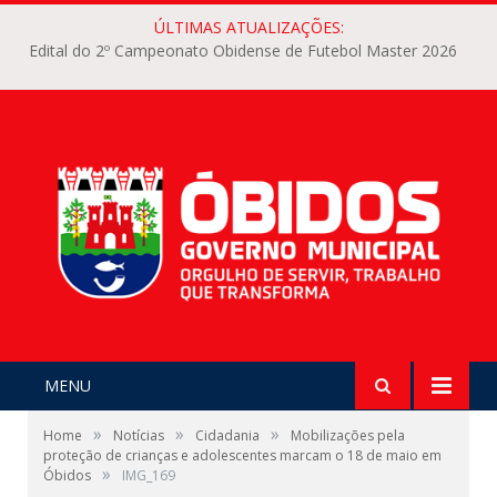
ÚLTIMAS ATUALIZAÇÕES:
Edital do 2º Campeonato Obidense de Futebol Master 2026
MENU
»
»
»
Home
Notícias
Cidadania
Mobilizações pela
proteção de crianças e adolescentes marcam o 18 de maio em
»
Óbidos
IMG_169