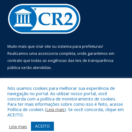
Muito mais que
criar site
ou
sistema para prefeituras
!
Realizamos uma
assessoria
completa, onde garantimos em
contrato que todas as exigências das
leis de transparência
pública
serão atendidas.
Conheça o
PNTP
e o
Radar da Transparência Pública
Nós usamos cookies para melhorar sua experiência de
navegação no portal. Ao utilizar nosso portal, você
concorda com a política de monitoramento de cookies.
Para ter mais informações sobre como isso é feito, acesse
Política de cookies (
Leia mais
). Se você concorda, clique em
Todos os direitos reservados a Prefeitura Municipal de Óbidos.
ACEITO.
Mapa do Site
Acessar Área Administrativa
ACEITO
Leia mais
Acessar Webmail