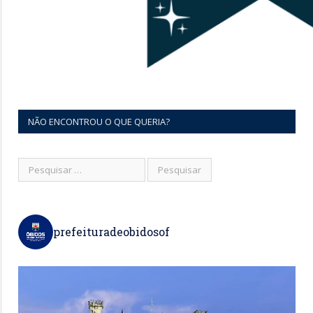
NÃO ENCONTROU O QUE QUERIA?
prefeituradeobidosof