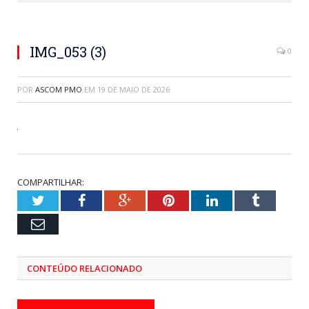
IMG_053 (3)
0
POR
ASCOM PMO
EM
19 DE MAIO DE 2026
COMPARTILHAR:
Twitter
Facebook
Google+
Pinterest
LinkedIn
Tumblr
Email
CONTEÚDO RELACIONADO