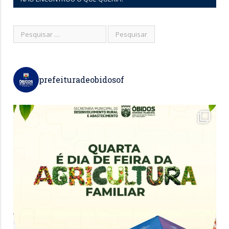
prefeituradeobidosof