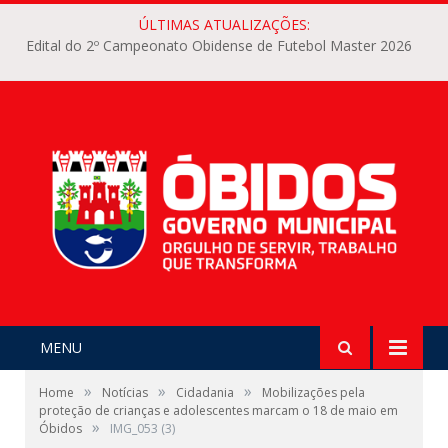
ÚLTIMAS ATUALIZAÇÕES:
Edital do 2º Campeonato Obidense de Futebol Master 2026
MENU
»
»
»
Home
Notícias
Cidadania
Mobilizações pela
proteção de crianças e adolescentes marcam o 18 de maio em
»
Óbidos
IMG_053 (3)