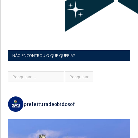
NÃO ENCONTROU O QUE QUERIA?
prefeituradeobidosof