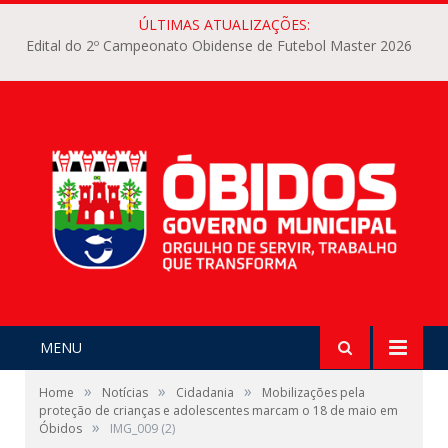
ÚLTIMAS ATUALIZAÇÕES:
Edital do 2º Campeonato Obidense de Futebol Master 2026
MENU
»
»
»
Home
Notícias
Cidadania
Mobilizações pela
proteção de crianças e adolescentes marcam o 18 de maio em
»
Óbidos
IMG_009 (2)