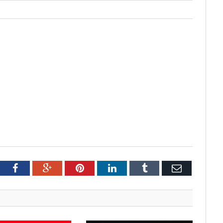
tter
Facebook
Google+
Pinterest
LinkedIn
Tumblr
Email