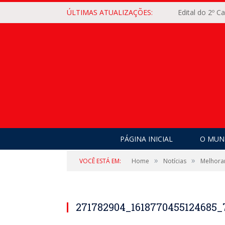
ÚLTIMAS ATUALIZAÇÕES:
Edital do 2º 
PÁGINA INICIAL
O MUNI
»
»
VOCÊ ESTÁ EM:
Home
Notícias
Melhorar
271782904_1618770455124685_