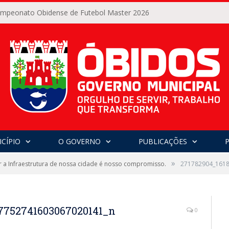
Campeonato Obidense de Futebol Master 2026
CÍPIO
O GOVERNO
PUBLICAÇÕES
»
 a Infraestrutura de nossa cidade é nosso compromisso.
271782904_161
7752741603067020141_n
0