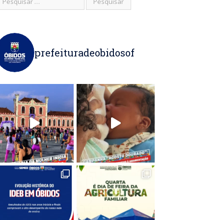
prefeituradeobidosof