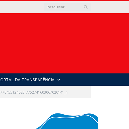
PORTAL DA TRANSPARÊNCIA
8770455124685_7752741603067020141_n