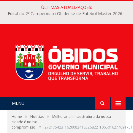
ÚLTIMAS ATUALIZAÇÕES:
Edital do 2º Campeonato Obidense de Futebol Master 2026
MENU
»
»
Home
Notícias
Melhorar a Infraestrutura da nossa
cidade é nosso
»
compromisso.
272175423_1620082418326822_1065016277691751