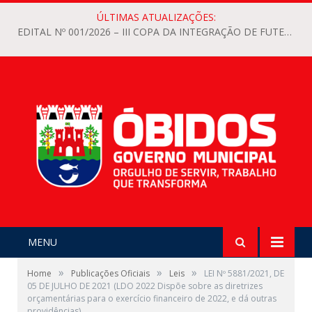
ÚLTIMAS ATUALIZAÇÕES:
EDITAL Nº 001/2026 – III COPA DA INTEGRAÇÃO DE FUTEBOL FEMININO 2026 DO MUNICÍPIO DE ÓBIDOS
MENU
»
»
»
Home
Publicações Oficiais
Leis
LEI Nº 5881/2021, DE
05 DE JULHO DE 2021 (LDO 2022 Dispõe sobre as diretrizes
orçamentárias para o exercício financeiro de 2022, e dá outras
providências)