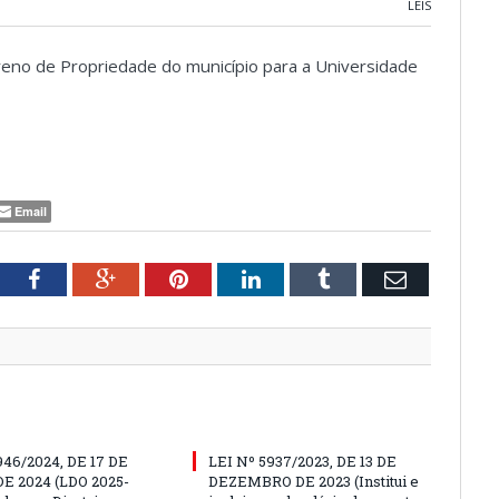
LEIS
reno de Propriedade do município para a Universidade
Email
tter
Facebook
Google+
Pinterest
LinkedIn
Tumblr
Email
946/2024, DE 17 DE
LEI Nº 5937/2023, DE 13 DE
E 2024 (LDO 2025-
DEZEMBRO DE 2023 (Institui e