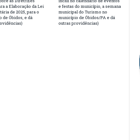
obre as Diretrizes
inclui no calendário de eventos
ara a Elaboração da Lei
e festas do município, a semana
ária de 2025, para o
municipal do Turismo no
o de Óbidos, e dá
município de Óbidos/PA e dá
rovidências)
outras providências)