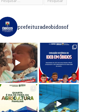
prefeituradeobidosof