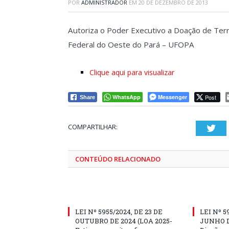
POR
ADMINISTRADOR
EM
20 DE DEZEMBRO DE 2013
Autoriza o Poder Executivo a Doação de Ter
Federal do Oeste do Pará – UFOPA
Clique aqui para visualizar
WhatsApp
Messenger
Post
Share
COMPARTILHAR:
Twi
CONTEÚDO RELACIONADO
LEI Nº 5955/2024, DE 23 DE
LEI Nº 5
OUTUBRO DE 2024 (LOA 2025-
JUNHO D