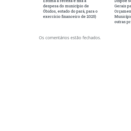
Estima a receita e fixa a
Dispõe s
despesa do município de
Gerais p
Óbidos, estado do pará, para o
Orçament
exercício financeiro de 2025)
Municípi
outras p
Os comentários estão fechados.