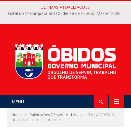
ÚLTIMAS ATUALIZAÇÕES:
Edital do 2º Campeonato Obidense de Futebol Master 2026
MENU
»
»
»
Home
Publicações Oficiais
Leis
LEI Nº 4.229/2012,
DE 26 DE DEZEMBRO DE 2012