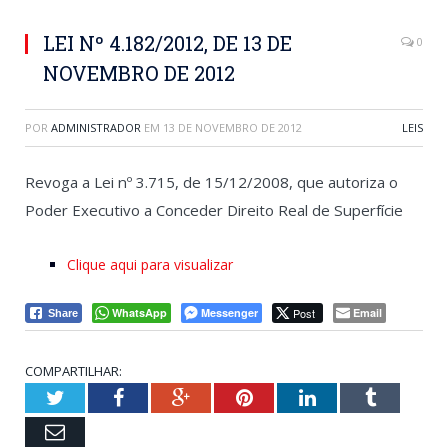
LEI Nº 4.182/2012, DE 13 DE
0
NOVEMBRO DE 2012
POR
ADMINISTRADOR
EM
13 DE NOVEMBRO DE 2012
LEIS
Revoga a Lei nº 3.715, de 15/12/2008, que autoriza o
Poder Executivo a Conceder Direito Real de Superfície
Clique aqui para visualizar
WhatsApp
Messenger
Post
Email
Share
COMPARTILHAR:
Twitter
Facebook
Google+
Pinterest
LinkedIn
Tumblr
Email