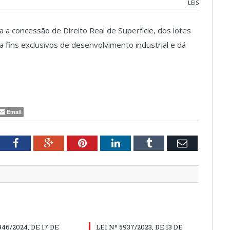
LEIS
ina a concessão de Direito Real de Superfície, dos lotes
a fins exclusivos de desenvolvimento industrial e dá
Email
tter
Facebook
Google+
Pinterest
LinkedIn
Tumblr
Email
946/2024, DE 17 DE
LEI Nº 5937/2023, DE 13 DE