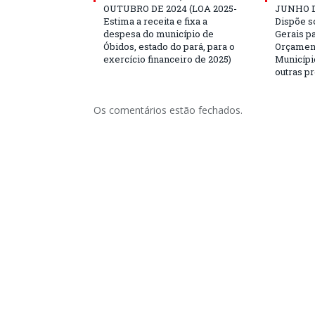
OUTUBRO DE 2024 (LOA 2025-
JUNHO D
Estima a receita e fixa a
Dispõe s
despesa do município de
Gerais p
Óbidos, estado do pará, para o
Orçament
exercício financeiro de 2025)
Municípi
outras p
Os comentários estão fechados.