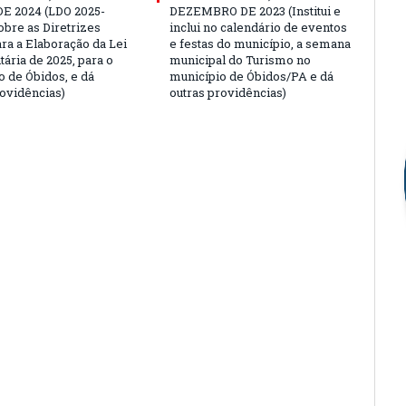
E 2024 (LDO 2025-
DEZEMBRO DE 2023 (Institui e
obre as Diretrizes
inclui no calendário de eventos
ara a Elaboração da Lei
e festas do município, a semana
ária de 2025, para o
municipal do Turismo no
o de Óbidos, e dá
município de Óbidos/PA e dá
rovidências)
outras providências)