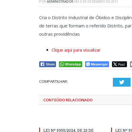
POR
ADMINISTRADOR
EM
6 DE DEZEMBRO DE 2011
Cria o Distrito Industrial de Óbidos e Discipl
de terras que formam o referido Distrito, par
outras providências
Clique aqui para visualizar
WhatsApp
Messenger
Post
Share
COMPARTILHAR:
Twi
CONTEÚDO RELACIONADO
LEI Nº 5955/2024, DE 23 DE
LEI Nº 5